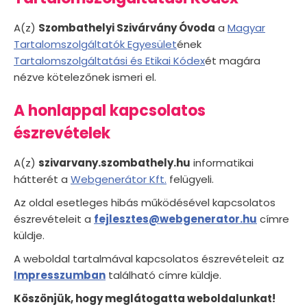
A(z)
Szombathelyi Szivárvány Óvoda
a
Magyar
Tartalomszolgáltatók Egyesület
ének
Tartalomszolgáltatási és Etikai Kódex
ét magára
nézve kötelezőnek ismeri el.
A honlappal kapcsolatos
észrevételek
A(z)
szivarvany.szombathely.hu
informatikai
hátterét a
Webgenerátor Kft.
felügyeli.
Az oldal esetleges hibás működésével kapcsolatos
észrevételeit a
fejlesztes@webgenerator.hu
címre
küldje.
A weboldal tartalmával kapcsolatos észrevételeit az
Impresszumban
található címre küldje.
Köszönjük, hogy meglátogatta weboldalunkat!